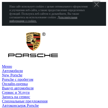
Наш сайт использует cookies с целью оптимального оформления
и улучшения веб-сайта, а также предоставления определенных
функций. Пользуясь веб-сайтом в дальнейшем, Вы также
соглашаетесь на использование cookies.
Дополнительная
информация о cookies.
Меню
Автомобили
New Porsche
Porsche с пробегом
Онлайн-оценка
Выкуп автомобиля
Сервис и Услуги
Запись на сервис
Специальные предложения
Автоконсьерж Porsche